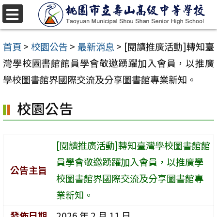
跳
至
選
單
主
首頁
>
校園公告
>
最新消息
>
[閱讀推廣活動]轉知臺
要
灣學校圖書館館員學會敬邀踴躍加入會員，以推廣
內
學校圖書館界國際交流及分享圖書館專業新知。
容
校園公告
區
[閱讀推廣活動]轉知臺灣學校圖書館館
員學會敬邀踴躍加入會員，以推廣學
公告主旨
校圖書館界國際交流及分享圖書館專
業新知。
發佈日期
2026 年 2 月 11 日