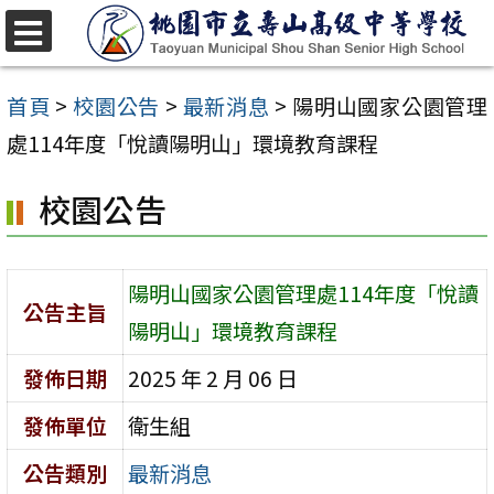
跳
至
選
單
主
首頁
>
校園公告
>
最新消息
>
陽明山國家公園管理
要
處114年度「悅讀陽明山」環境教育課程
內
校園公告
容
區
陽明山國家公園管理處114年度「悅讀
公告主旨
陽明山」環境教育課程
發佈日期
2025 年 2 月 06 日
發佈單位
衛生組
公告類別
最新消息