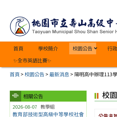
跳
至
主
要
內
首頁
學校簡介
校園公告
行
容
區
✨全市英語比賽✨
首頁
>
校園公告
>
最新消息
>
陽明高中辦理11
校
相關公告
2026-08-07
教學組
教育部技術型高級中等學校社會
公告主