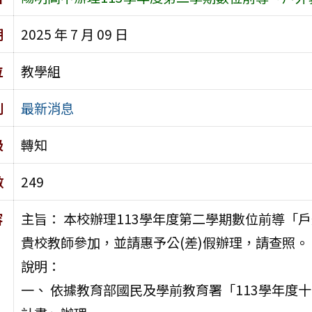
期
2025 年 7 月 09 日
位
教學組
別
最新消息
級
轉知
數
249
容
主旨： 本校辦理113學年度第二學期數位前導「
貴校教師參加，並請惠予公(差)假辦理，請查照。
說明：
一、 依據教育部國民及學前教育署「113學年度