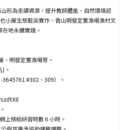
石山形為走讀資源，提升教師體能、自然環境認
也小屋生態藍染實作、香山明發定置漁場漁村文
解在地永續實踐。
小屋、明發定置漁場等。
名)。
45761 #302、309）。
szdtX8
止。
網上核給研習時數 6 小時。
以公假並惠予協助課務調整。