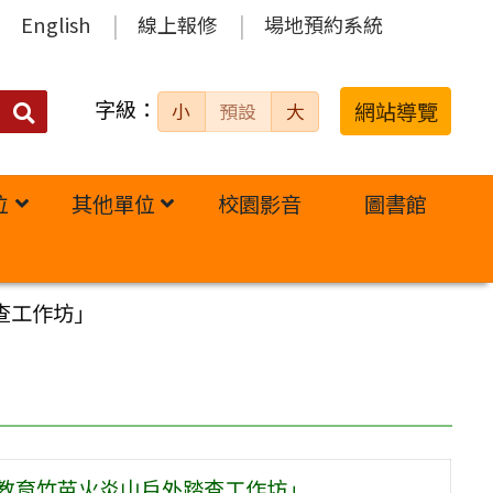
English
線上報修
場地預約系統
字級：
送出
網站導覽
小
預設
大
搜
尋：
位
其他單位
校園影音
圖書館
查工作坊」
外教育竹苗火炎山戶外踏查工作坊」