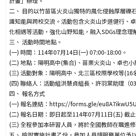
計畫」辦理。
二、 目的以竹苗區火炎山獨特的風化侵蝕厚層礫
識知能與跨校交流。活動包含火炎山步道健行、卓
化相遇等活動，強化山野知能，融入SDGs理念理
三、 活動時間地點。
(一) 時間：114年07月14日(一) 07:00-18:00。
(二) 地點：陽明高中(集合)、苗栗火炎山、卓也
(三) 活動對象：陽明高中、北三區校際學校等(16
(四) 聯絡人：活動組洪慧貞組長、許羽棠助理（03-36
四、 報名方式
(一) 報名連結：https://forms.gle/eu8A7ikwU5U
(二) 報名日期：即日起至114年07月11日(五) 截
(三) 全程參加本研習人員，將於全國教師在職進修
五、 檢附實施計畫乙份，參加人員請服務單位予