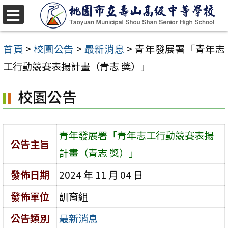
跳
至
選
單
主
首頁
>
校園公告
>
最新消息
>
青年發展署「青年志
要
工行動競賽表揚計畫（青志 獎）」
內
校園公告
容
區
青年發展署「青年志工行動競賽表揚
公告主旨
計畫（青志 獎）」
發佈日期
2024 年 11 月 04 日
發佈單位
訓育組
公告類別
最新消息