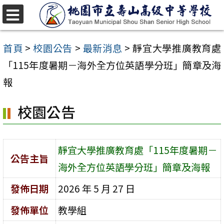
跳
至
選
單
主
首頁
>
校園公告
>
最新消息
>
靜宜大學推廣教育處
要
「115年度暑期－海外全方位英語學分班」簡章及海
內
報
容
校園公告
區
靜宜大學推廣教育處「115年度暑期－
公告主旨
海外全方位英語學分班」簡章及海報
發佈日期
2026 年 5 月 27 日
發佈單位
教學組