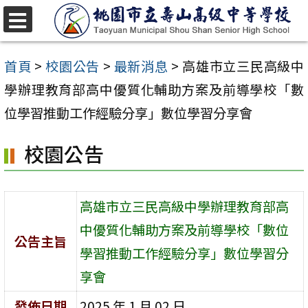
跳
至
選
單
主
首頁
>
校園公告
>
最新消息
>
高雄市立三民高級中
要
學辦理教育部高中優質化輔助方案及前導學校「數
內
位學習推動工作經驗分享」數位學習分享會
容
校園公告
區
高雄市立三民高級中學辦理教育部高
中優質化輔助方案及前導學校「數位
公告主旨
學習推動工作經驗分享」數位學習分
享會
發佈日期
2025 年 1 月 02 日