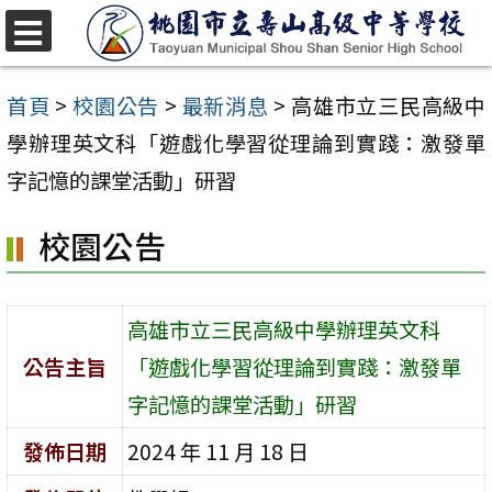
跳
至
選
單
主
首頁
>
校園公告
>
最新消息
>
高雄市立三民高級中
要
學辦理英文科「遊戲化學習從理論到實踐：激發單
內
字記憶的課堂活動」研習
容
校園公告
區
高雄市立三民高級中學辦理英文科
公告主旨
「遊戲化學習從理論到實踐：激發單
字記憶的課堂活動」研習
發佈日期
2024 年 11 月 18 日