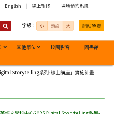
English
線上報修
場地預約系統
字級：
送出
網站導覽
小
預設
大
搜
尋：
位
其他單位
校園影音
圖書館
 Storytelling系列-線上講座」實施計畫
2025 Digital Storytelling系列-