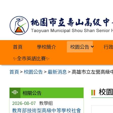
跳
至
主
要
內
首頁
學校簡介
校園公告
行
容
區
✨全市英語比賽✨
首頁
>
校園公告
>
最新消息
>
高雄市立左營高級中學
校
相關公告
2026-08-07
教學組
教育部技術型高級中等學校社會