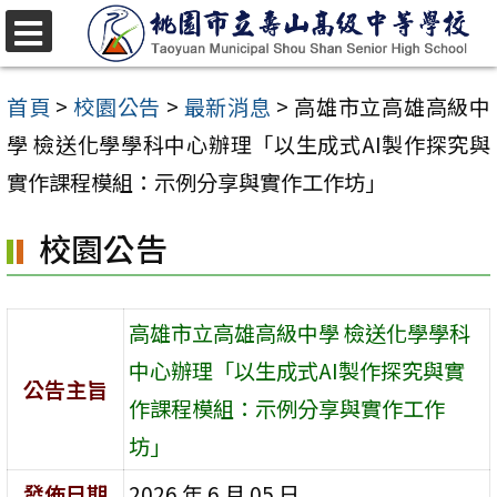
跳
至
選
單
主
首頁
>
校園公告
>
最新消息
>
高雄市立高雄高級中
要
學 檢送化學學科中心辦理「以生成式AI製作探究與
內
實作課程模組：示例分享與實作工作坊」
容
校園公告
區
高雄市立高雄高級中學 檢送化學學科
中心辦理「以生成式AI製作探究與實
公告主旨
作課程模組：示例分享與實作工作
坊」
發佈日期
2026 年 6 月 05 日