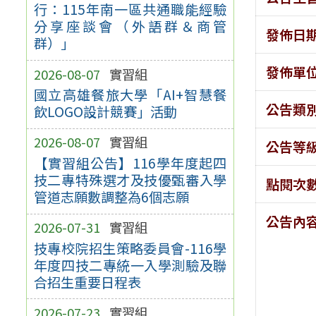
行：115年南一區共通職能經驗
分享座談會（外語群＆商管
發佈日
群）」
發佈單
2026-08-07
實習組
國立高雄餐旅大學「AI+智慧餐
公告類
飲LOGO設計競賽」活動
2026-08-07
實習組
公告等
【實習組公告】116學年度起四
技二專特殊選才及技優甄審入學
點閱次
管道志願數調整為6個志願
公告內
2026-07-31
實習組
技專校院招生策略委員會-116學
年度四技二專統一入學測驗及聯
合招生重要日程表
2026-07-23
實習組