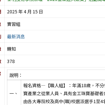
期
2025 年 4 月 15 日
位
實習組
別
最新消息
級
轉知
數
378
容
說明：
報名資格—【職人組】：年滿18歲，不
一、
寶產業之從業人員、具有金工珠寶基礎者
由各大專院校及高中(職)校選派選手1至4