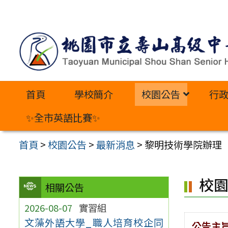
跳
至
主
要
內
首頁
學校簡介
校園公告
行
容
區
✨全市英語比賽✨
首頁
>
校園公告
>
最新消息
>
黎明技術學院辦理「
校
相關公告
2026-08-07
實習組
文藻外語大學_職人培育校企同
公告主