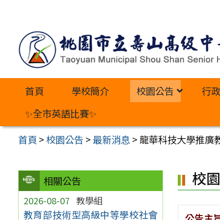
跳
至
主
要
內
首頁
學校簡介
校園公告
行
容
區
✨全市英語比賽✨
首頁
>
校園公告
>
最新消息
>
龍華科技大學推廣教育
校
相關公告
2026-08-07
教學組
教育部技術型高級中等學校社會
公告主