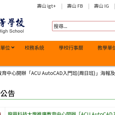
壽山 igt+
壽山 FB
壽山 IG
政單位
校務系統
學校行事曆
教學單
中心開辦「ACU AutoCAD入門班(周日班)」海報
園公告
旨
龍華科技大學推廣教育中心開辦「ACU AutoCA