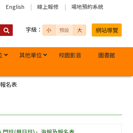
English
線上報修
場地預約系統
字級：
送出
網站導覽
小
預設
大
搜
尋：
位
其他單位
校園影音
圖書館
及報名表
D入門班(周日班)」海報及報名表