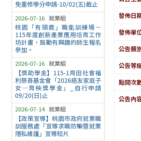
免重修學分申請-10/02(五)截止
發佈日
2026-07-16
就業組
桃園「有頭鹿」職能訓練場－
發佈單
115年度創新產業應用培育工作
坊計畫，鼓勵有興趣的師生報名
公告類
參加。
2026-07-16
就業組
公告等
【獎助學金】115-1育田社會福
利慈善基金會「2026癌友家庭子
點閱次
女─育秧獎學金」_自行申請
09/20(日)止
公告內
2026-07-14
就業組
【政策宣導】桃園市政府就業職
訓服務處「宣導求職防騙暨就業
隱私維護」宣導短片