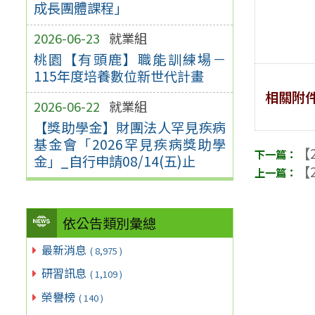
成長團體課程」
2026-06-23
就業組
桃園【有頭鹿】職能訓練場－
115年度培養數位新世代計畫
相關附
2026-06-22
就業組
【獎助學金】財團法人罕見疾病
基金會「2026罕見疾病獎助學
【2
金」_自行申請08/14(五)止
【2
依公告類別彙總
最新消息
( 8,975 )
研習訊息
( 1,109 )
榮譽榜
( 140 )