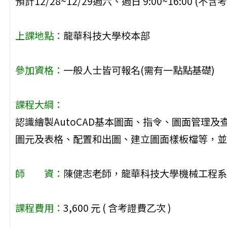
預計12/28~12/29週六、週日 9:00~16:00 (不
上課地點：
龍華科技大學校本部
參加資格：
一般人士皆可報名(需有一點點基礎)
課程大綱：
認識繪製AutoCAD基本圖面、指令、圖面管理
圖元及表格、配置和出圖、建立圖面樣板檔等，並安排進
師 資：
陳健志老師，龍華科技大學機械工程系
課程費用：
3,600 元 ( 含考證費乙次 )