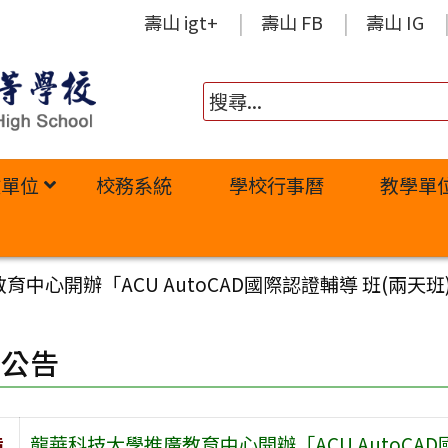
壽山 igt+
壽山 FB
壽山 IG
政單位
校務系統
學校行事曆
教學單
中心開辦「ACU AutoCAD國際認證輔導 班(兩天
園公告
旨
龍華科技大學推廣教育中心開辦「ACU AutoCA