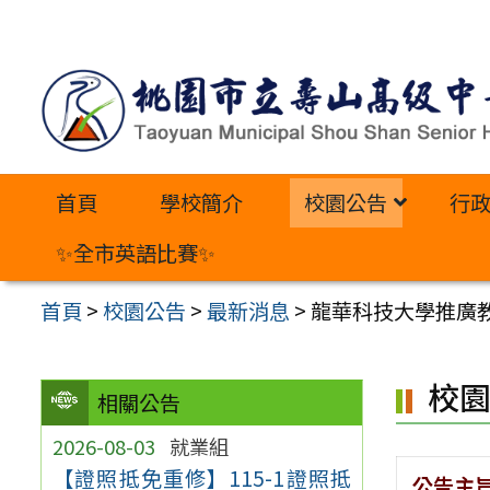
跳
至
主
要
內
首頁
學校簡介
校園公告
行
容
區
✨全市英語比賽✨
首頁
>
校園公告
>
最新消息
>
龍華科技大學推廣教育
校
相關公告
2026-08-03
就業組
【證照抵免重修】115-1證照抵
公告主