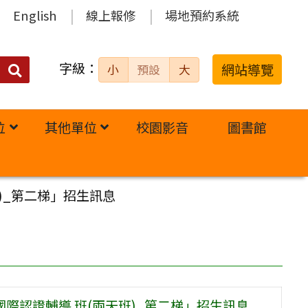
English
線上報修
場地預約系統
字級：
送出
網站導覽
小
預設
大
搜
尋：
位
其他單位
校園影音
圖書館
班)_第二梯」招生訊息
D國際認證輔導 班(兩天班)_第二梯」招生訊息