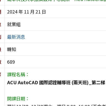
期
2024 年 11 月 21 日
位
就業組
別
最新消息
級
轉知
數
689
容
課程名稱：
ACU AutoCAD 國際認證輔導班 (兩天班)_第二梯
開課日期：