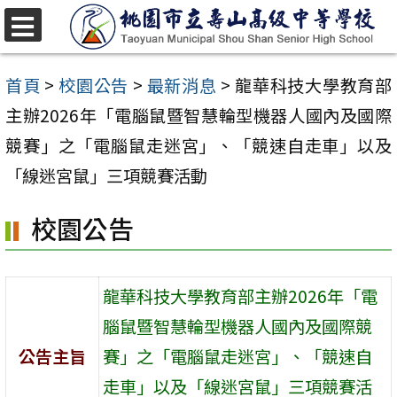
跳
至
選
單
主
首頁
>
校園公告
>
最新消息
>
龍華科技大學教育部
要
主辦2026年「電腦鼠暨智慧輪型機器人國內及國際
內
競賽」之「電腦鼠走迷宮」、「競速自走車」以及
容
「線迷宮鼠」三項競賽活動
區
校園公告
龍華科技大學教育部主辦2026年「電
腦鼠暨智慧輪型機器人國內及國際競
公告主旨
賽」之「電腦鼠走迷宮」、「競速自
走車」以及「線迷宮鼠」三項競賽活