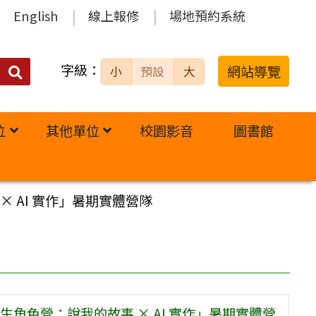
English
線上報修
場地預約系統
字級：
送出
網站導覽
小
預設
大
搜
尋：
位
其他單位
校園影音
圖書館
 AI 實作」暑期實體營隊
角色營：說我的故事 × AI 實作」暑期實體營