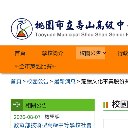
跳
至
主
要
內
首頁
學校簡介
校園公告
行
容
區
✨全市英語比賽✨
首頁
>
校園公告
>
最新消息
>
龍騰文化事業股份有
校
相關公告
2026-08-07
教學組
教育部技術型高級中等學校社會