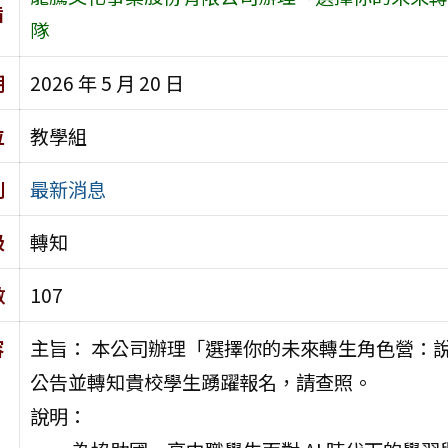
旨
隊
期
2026 年 5 月 20 日
位
教學組
別
最新消息
級
轉知
數
107
容
主旨： 本公司辦理「選擇你的未來轉生角色營：說我
公告並轉知貴校學生踴躍報名，請查照。
說明：