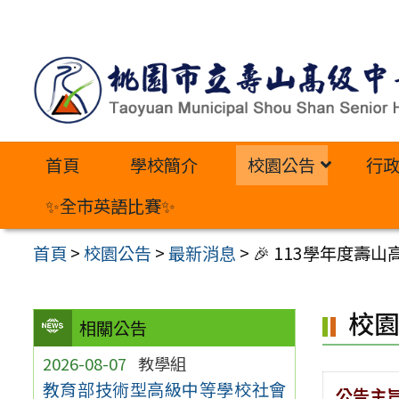
跳
至
主
要
內
首頁
學校簡介
校園公告
行
容
區
✨全市英語比賽✨
首頁
>
校園公告
>
最新消息
>
🎉 113學年度壽
校
相關公告
2026-08-07
教學組
教育部技術型高級中等學校社會
公告主