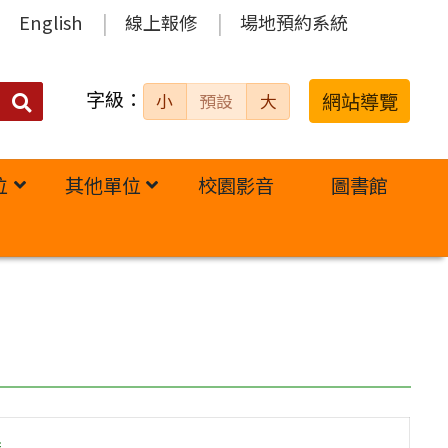
English
線上報修
場地預約系統
字級：
送出
網站導覽
小
預設
大
搜
尋：
位
其他單位
校園影音
圖書館
