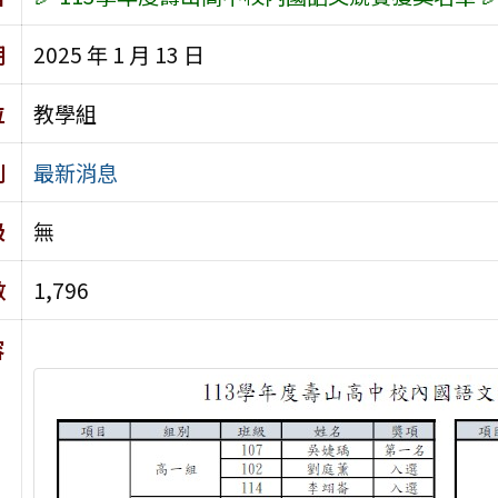
期
2025 年 1 月 13 日
位
教學組
別
最新消息
級
無
數
1,796
容