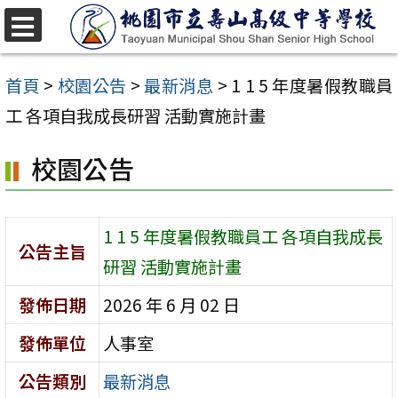
跳
至
選
單
主
首頁
>
校園公告
>
最新消息
>
1 1 5 年度暑假教職員
要
工 各項自我成長研習 活動實施計畫
內
校園公告
容
區
1 1 5 年度暑假教職員工 各項自我成長
公告主旨
研習 活動實施計畫
發佈日期
2026 年 6 月 02 日
發佈單位
人事室
公告類別
最新消息