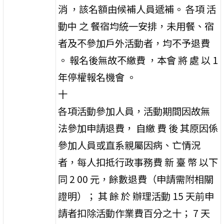
消 ，該名額由候補人員遞補。 各項 活
動中 之 餐宿均統一安排，未用餐、宿
者及不參加戶外活動者，均不予退費
。 報名後無故不繳費 ，本會 將 處 以 1
年停權報名機會 。
十
各項活動參加人員，活動期間因故無
法參加申請退費， 自繳 費 後 其原因係
參加人員或直系親屬因病、亡情況
者，每人扣抵行政事務費 新 臺 幣 以下
同 2 00 元，餘數退費（申請需附相關
證明）； 其 餘 於 辦理活動 15 天前申
請者扣除活動作業費百分之十； 7 天