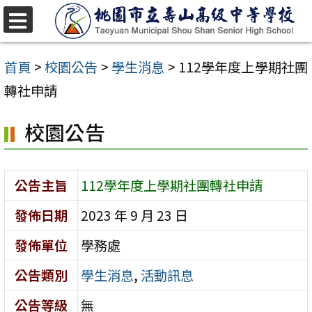
跳
至
選
單
主
首頁
>
校園公告
>
學生消息
>
112學年度上學期社團
要
轉社申請
內
校園公告
容
區
公告主旨
112學年度上學期社團轉社申請
發佈日期
2023 年 9 月 23 日
發佈單位
學務處
公告類別
學生消息
,
活動訊息
公告等級
無