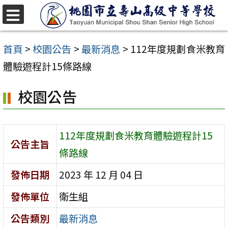
跳
至
選
單
主
首頁
>
校園公告
>
最新消息
>
112年度規劃食米教育
要
體驗遊程計15條路線
內
校園公告
容
區
112年度規劃食米教育體驗遊程計15
公告主旨
條路線
發佈日期
2023 年 12 月 04 日
發佈單位
衛生組
公告類別
最新消息