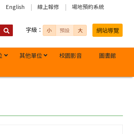
English
線上報修
場地預約系統
字級：
送出
網站導覽
小
預設
大
搜
尋：
位
其他單位
校園影音
圖書館