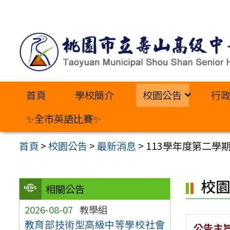
跳
至
主
要
內
首頁
學校簡介
校園公告
行
容
區
✨全市英語比賽✨
首頁
>
校園公告
>
最新消息
>
113學年度第二學
校
相關公告
2026-08-07
教學組
教育部技術型高級中等學校社會
公告主