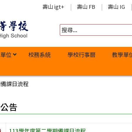
壽山 igt+
壽山 FB
壽山 IG
政單位
校務系統
學校行事曆
教學單
期備課日流程
園公告
旨
113學年度第二學期備課日流程