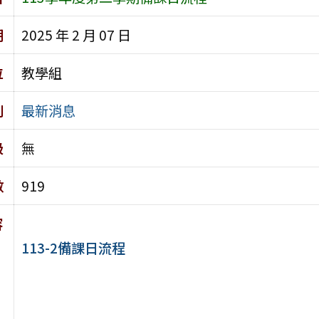
期
2025 年 2 月 07 日
位
教學組
別
最新消息
級
無
數
919
容
113-2備課日流程