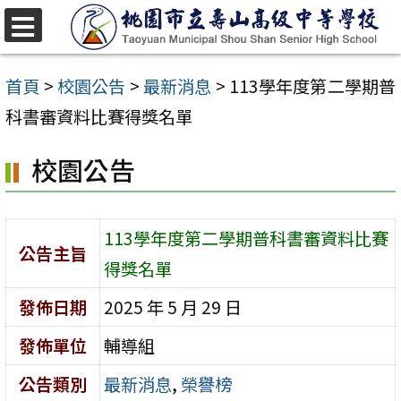
跳
至
選
單
主
首頁
>
校園公告
>
最新消息
>
113學年度第二學期普
要
科書審資料比賽得獎名單
內
校園公告
容
區
113學年度第二學期普科書審資料比賽
公告主旨
得獎名單
發佈日期
2025 年 5 月 29 日
發佈單位
輔導組
公告類別
最新消息
,
榮譽榜