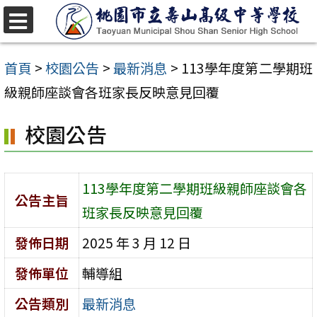
跳
至
選
單
主
首頁
>
校園公告
>
最新消息
>
113學年度第二學期班
要
級親師座談會各班家長反映意見回覆
內
校園公告
容
區
113學年度第二學期班級親師座談會各
公告主旨
班家長反映意見回覆
發佈日期
2025 年 3 月 12 日
發佈單位
輔導組
公告類別
最新消息