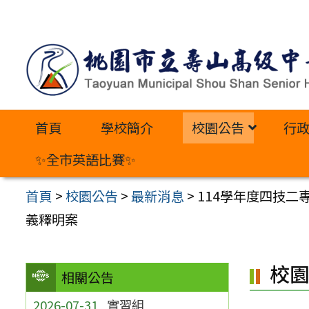
跳
至
主
要
內
首頁
學校簡介
校園公告
行
容
區
✨全市英語比賽✨
首頁
>
校園公告
>
最新消息
>
114學年度四技
義釋明案
校
相關公告
2026-07-31
實習組