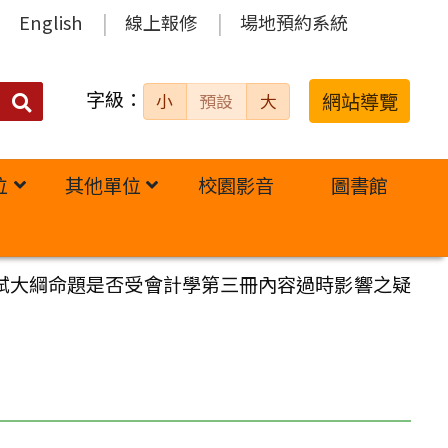
English
線上報修
場地預約系統
字級：
送出
網站導覽
小
預設
大
搜
尋：
位
其他單位
校園影音
圖書館
考試大綱命題是否受會計學第三冊內容過時影響之疑