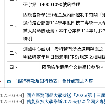
一、
研字第1140001090號函辦理。
因應會計學(三)現金及內部控制中有關
過時是否影響114學年度四技二專統一入
二、
試大綱命題疑義，本中心業於114年1月
釋明。
測驗中心函明：考科若有涉及適用疑慮之
三、
明依特定年月日起適用IFRSs規定之相關
四、
隨函檢附覆函全文供學校參酌。
「銀行存款及銀行透支」會計處理之內容
件
025-03-04】
國立臺灣師範大學檢送「2025(第十三屆
025-03-04】
萬能科技大學舉辦2025天籟盃全國大