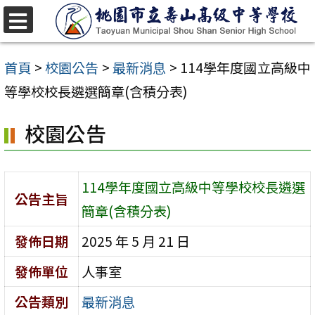
跳
至
選
單
主
首頁
>
校園公告
>
最新消息
>
114學年度國立高級中
要
等學校校長遴選簡章(含積分表)
內
校園公告
容
區
114學年度國立高級中等學校校長遴選
公告主旨
簡章(含積分表)
發佈日期
2025 年 5 月 21 日
發佈單位
人事室
公告類別
最新消息