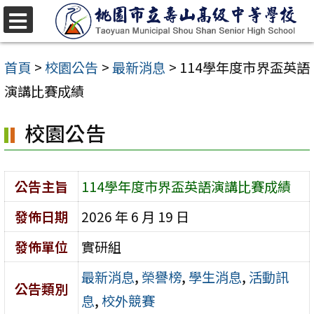
跳
至
選
單
主
首頁
>
校園公告
>
最新消息
>
114學年度市界盃英語
要
演講比賽成績
內
校園公告
容
區
公告主旨
114學年度市界盃英語演講比賽成績
發佈日期
2026 年 6 月 19 日
發佈單位
實研組
最新消息
,
榮譽榜
,
學生消息
,
活動訊
公告類別
息
,
校外競賽