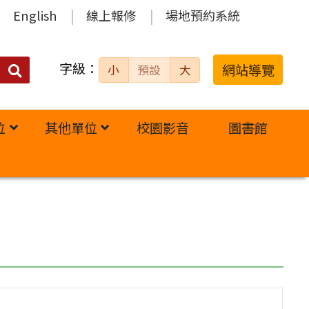
English
線上報修
場地預約系統
字級：
送出
網站導覽
小
預設
大
搜
尋：
位
其他單位
校園影音
圖書館