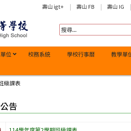
壽山 igt+
壽山 FB
壽山 IG
政單位
校務系統
學校行事曆
教學單
期班級課表
園公告
旨
114學年度第2學期班級課表