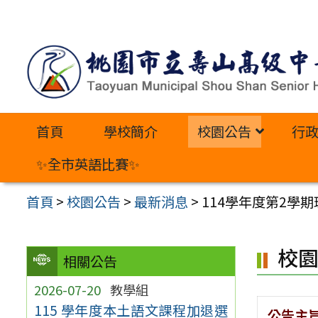
跳
至
主
要
內
首頁
學校簡介
校園公告
行
容
區
✨全市英語比賽✨
首頁
>
校園公告
>
最新消息
>
114學年度第2學
校
相關公告
2026-07-20
教學組
115 學年度本土語文課程加退選
公告主