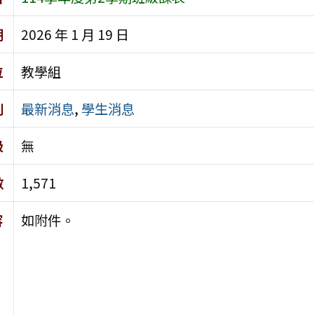
期
2026 年 1 月 19 日
位
教學組
別
最新消息
,
學生消息
級
無
數
1,571
容
如附件。