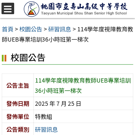
跳
至
選
單
主
首頁
>
校園公告
>
研習訊息
>
114學年度視障教育教
要
師UEB專業培訓36小時班第一梯次
內
校園公告
容
區
114學年度視障教育教師UEB專業培訓
公告主旨
36小時班第一梯次
發佈日期
2025 年 7 月 25 日
發佈單位
特教組
公告類別
研習訊息