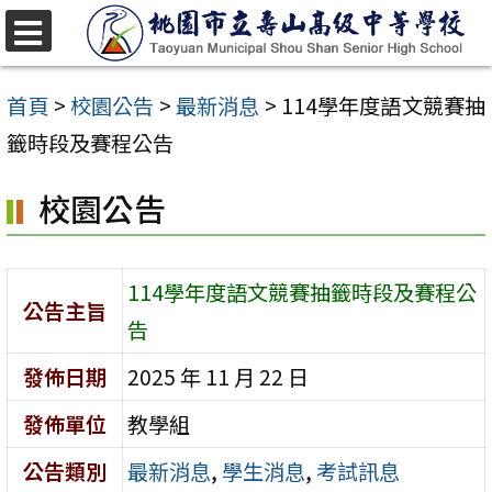
跳
至
選
單
主
首頁
>
校園公告
>
最新消息
>
114學年度語文競賽抽
要
籤時段及賽程公告
內
校園公告
容
區
114學年度語文競賽抽籤時段及賽程公
公告主旨
告
發佈日期
2025 年 11 月 22 日
發佈單位
教學組
公告類別
最新消息
,
學生消息
,
考試訊息