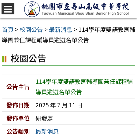
跳
至
選
單
主
首頁
>
校園公告
>
最新消息
>
114學年度雙語教育輔
要
導團兼任課程輔導員遴選名單公告
內
校園公告
容
區
114學年度雙語教育輔導團兼任課程輔
公告主旨
導員遴選名單公告
發佈日期
2025 年 7 月 11 日
發佈單位
研發處
公告類別
最新消息