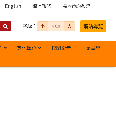
English
線上報修
場地預約系統
字級：
送出
網站導覽
小
預設
大
搜
尋：
位
其他單位
校園影音
圖書館