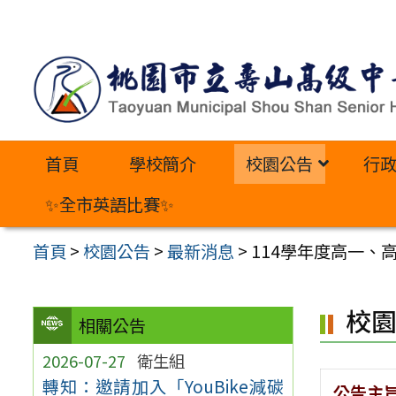
跳
至
主
要
內
首頁
學校簡介
校園公告
行
容
區
✨全市英語比賽✨
首頁
>
校園公告
>
最新消息
>
114學年度高一、
校
相關公告
2026-07-27
衛生組
轉知：邀請加入「YouBike減碳
公告主