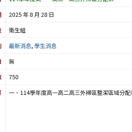
期
2025 年 8 月 28 日
位
衛生組
別
最新消息
,
學生消息
級
無
數
750
容
一、114學年度高一高二高三外掃區整潔區域分