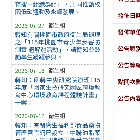
存摺－組織群組」，共 同推動校
園低碳通勤及永續發展。
發佈日
2026-07-27
衛生組
發佈單
轉知有關桃園市政府衛生局辦理
之「115年桃園市青少年菸害防
公告類
制實 體解謎活動」，請轉知並鼓
勵學生踴躍參與。
公告等
2026-07-18
衛生組
轉知：函轉中央研究院辦理115
點閱次
年度「國家生技研究園區環境教
育中心環境教育課程體驗計畫」
公告內
一案。
2026-07-17
衛生組
轉知：有關衛生福利部食品藥物
管理署官網已設立「中聯油脂案
專區」，每日持續更新受影響產