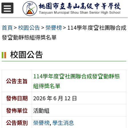
跳
至
選
單
主
首頁
>
校園公告
>
榮譽榜
>
114學年度🏆社團聯合成
要
發🏆動靜態組得獎名單
內
校園公告
容
區
114學年度🏆社團聯合成發🏆動靜態
公告主旨
組得獎名單
發佈日期
2026 年 6 月 12 日
發佈單位
活動組
公告類別
榮譽榜
,
學生消息