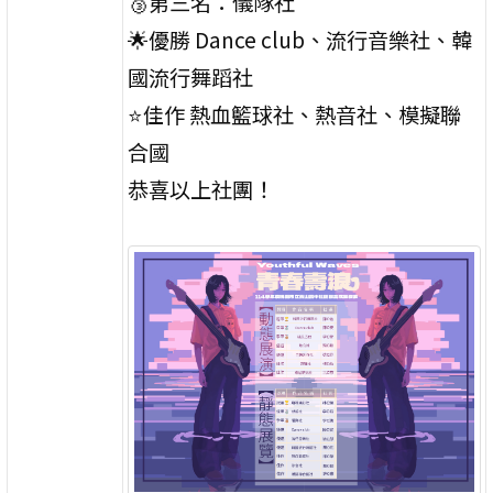
🥉第三名：儀隊社
🌟優勝 Dance club、流行音樂社、韓
國流行舞蹈社
⭐佳作 熱血籃球社、熱音社、模擬聯
合國
恭喜以上社團！