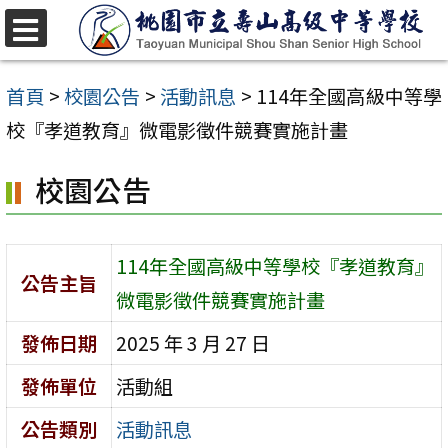
跳
至
選
單
主
首頁
>
校園公告
>
活動訊息
>
114年全國高級中等學
要
校『孝道教育』微電影徵件競賽實施計畫
內
校園公告
容
區
114年全國高級中等學校『孝道教育』
公告主旨
微電影徵件競賽實施計畫
發佈日期
2025 年 3 月 27 日
發佈單位
活動組
公告類別
活動訊息