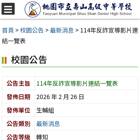
跳
至
選
單
主
首頁
>
校園公告
>
最新消息
>
114年反詐宣導影片連
要
結一覽表
內
校園公告
容
區
公告主旨
114年反詐宣導影片連結一覽表
發佈日期
2026 年 2 月 26 日
發佈單位
生輔組
公告類別
最新消息
公告等級
轉知