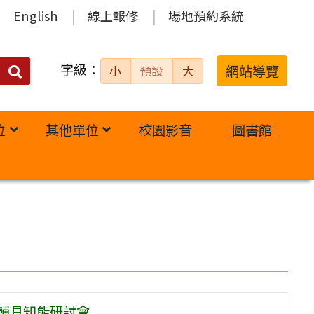
English
線上報修
場地預約系統
字級：
送出
網站導覽
小
預設
大
搜
尋：
位
其他單位
校園影音
圖書館
育輔具知能研討會