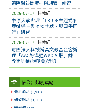
讀障礙診斷流程與測驗」研習
2026-07-17
特教組
中原大學辦理「ERB08主題式個
案輔導－與植物共感，與四季同
行」研習
2026-07-17
特教組
財團法人科技輔具文教基金會辦
理「AAC好溝通Web AI版」線上
教育訓練(說明會)資訊
依公告類別彙總
最新消息
( 8,986 )
研習訊息
( 1,110 )
榮譽榜
( 140 )