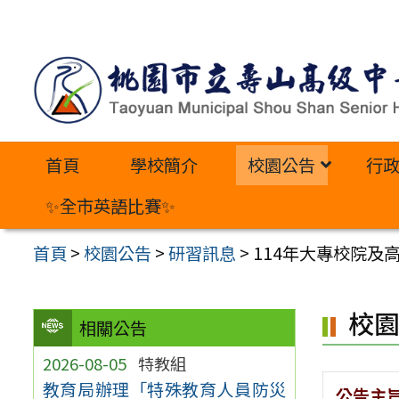
跳
至
主
要
內
首頁
學校簡介
校園公告
行
容
區
✨全市英語比賽✨
首頁
>
校園公告
>
研習訊息
>
114年大專校院
校
相關公告
2026-08-05
特教組
教育局辦理「特殊教育人員防災
公告主