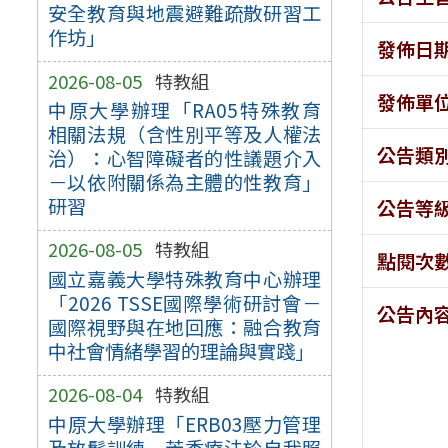
安全教育與地震避難疏散研習工
作坊」
發佈日
2026-08-05
特教組
發佈單
中原大學辦理「RA05特殊教育
相關法規（含性別平等及人權法
公告類
治）：心智障礙者的性議題介入
－以依附關係為主體的性教育」
研習
公告等
2026-08-05
特教組
點閱次
國立嘉義大學特殊教育中心辦理
「2026 TSSE國際學術研討會－
公告內
國際視野與在地回應：融合教育
中社會情緒學習的理論與實踐」
2026-08-04
特教組
中原大學辦理「ERB03壓力管理
及放鬆訓練－芳香療法於自我照