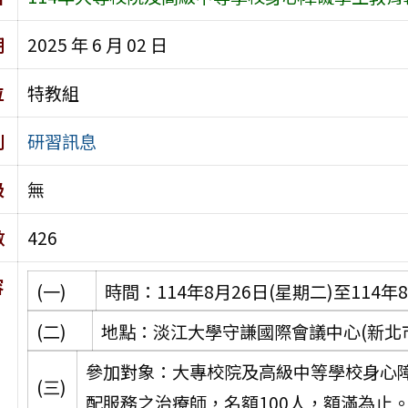
期
2025 年 6 月 02 日
位
特教組
別
研習訊息
級
無
數
426
容
(一)
時間：114年8月26日(星期二)至114
(二)
地點：淡江大學守謙國際會議中心(新北市
參加對象：大專校院及高級中等學校身心
(三)
配服務之治療師，名額100人，額滿為止