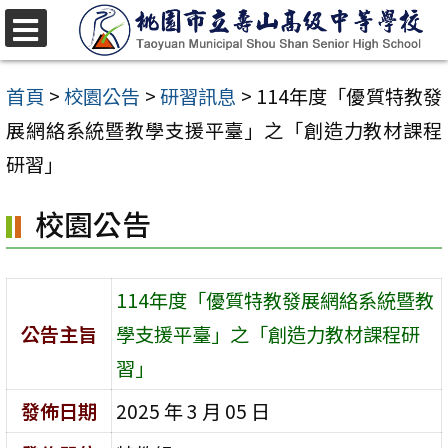
跳
至
選
單
主
首頁
>
校園公告
>
研習訊息
>
114年度「優質特教發
要
展網絡系統暨教學支援平臺」之「創造力教材課程
內
研習」
容
校園公告
區
114年度「優質特教發展網絡系統暨教
公告主旨
學支援平臺」之「創造力教材課程研
習」
發佈日期
2025 年 3 月 05 日