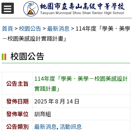
跳
至
選
單
主
首頁
>
校園公告
>
最新消息
>
114年度「學美．美學
要
－校園美感設計實踐計畫」
內
校園公告
容
區
114年度「學美．美學－校園美感設計
公告主旨
實踐計畫」
發佈日期
2025 年 8 月 14 日
發佈單位
訓育組
公告類別
最新消息
,
活動訊息