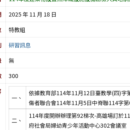
期
2025 年 11 月 18 日
位
特教組
別
研習訊息
級
無
數
300
容
依據教育部114年11月12日臺教學(四)字
一、
傷者聯合會114年11月5日中脊聯114字第
114年度開辦辦理第92梯次-高雄場訂於1
二、
府社會局婦幼青少年活動中心302會議室