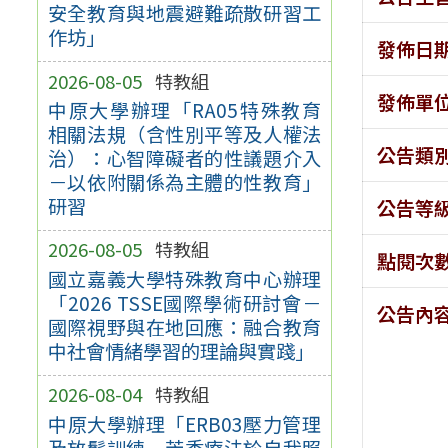
安全教育與地震避難疏散研習工
作坊」
發佈日
2026-08-05
特教組
發佈單
中原大學辦理「RA05特殊教育
相關法規（含性別平等及人權法
公告類
治）：心智障礙者的性議題介入
－以依附關係為主體的性教育」
研習
公告等
2026-08-05
特教組
點閱次
國立嘉義大學特殊教育中心辦理
「2026 TSSE國際學術研討會－
公告內
國際視野與在地回應：融合教育
中社會情緒學習的理論與實踐」
2026-08-04
特教組
中原大學辦理「ERB03壓力管理
及放鬆訓練－芳香療法於自我照