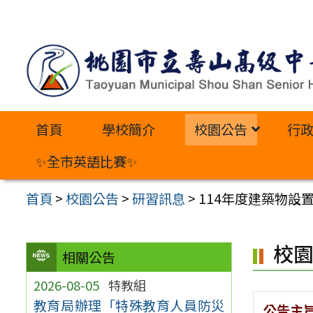
跳
至
主
要
內
首頁
學校簡介
校園公告
行
容
區
✨全市英語比賽✨
首頁
>
校園公告
>
研習訊息
>
114年度建築物設
校
相關公告
2026-08-05
特教組
教育局辦理「特殊教育人員防災
公告主