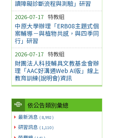
讀障礙診斷流程與測驗」研習
2026-07-17
特教組
中原大學辦理「ERB08主題式個
案輔導－與植物共感，與四季同
行」研習
2026-07-17
特教組
財團法人科技輔具文教基金會辦
理「AAC好溝通Web AI版」線上
教育訓練(說明會)資訊
依公告類別彙總
最新消息
( 8,992 )
研習訊息
( 1,110 )
榮譽榜
( 141 )