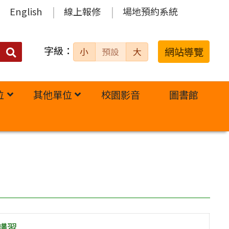
English
線上報修
場地預約系統
字級：
送出
網站導覽
小
預設
大
搜
尋：
位
其他單位
校園影音
圖書館
講習