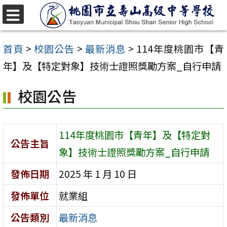
跳
至
選
單
主
首頁
>
校園公告
>
最新消息
>
114年度桃園市【青
要
年】及【特定對象】技術士證照獎勵方案_自行申請
內
校園公告
容
區
114年度桃園市【青年】及【特定對
公告主旨
象】技術士證照獎勵方案_自行申請
發佈日期
2025 年 1 月 10 日
發佈單位
就業組
公告類別
最新消息