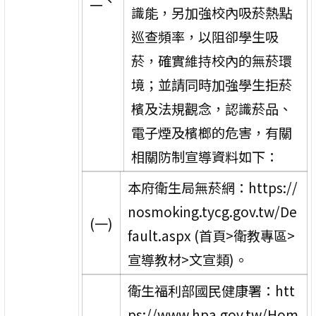
二、
識能，另加強校內吸菸熱點
巡查頻率，以阻卻學生吸
菸，確實維持校內的無菸環
境；並請同時加強學生拒菸
檳及法規觀念，認識菸品、
電子煙及檳榔的危害，有關
相關防制宣導資料如下：
本府衛生局無菸網：https://
nosmoking.tycg.gov.tw/De
(一)
fault.aspx (首頁>衛教專區>
宣導教材>文宣類)。
衛生福利部國民健康署：htt
ps://www.hpa.gov.tw/Hom