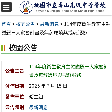
跳
至
選
單
主
首頁
>
校園公告
>
最新消息
>
114年度衛生教育主軸
要
議題－大家醫計畫及無菸環境與戒菸服務
內
校園公告
容
區
114年度衛生教育主軸議題－大家醫計
公告主旨
畫及無菸環境與戒菸服務
發佈日期
2025 年 7 月 15 日
發佈單位
衛生組
公告類別
最新消息