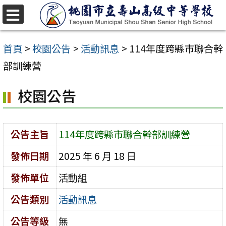
跳
至
選
單
主
首頁
>
校園公告
>
活動訊息
>
114年度跨縣市聯合幹
要
部訓練營
內
校園公告
容
區
公告主旨
114年度跨縣市聯合幹部訓練營
發佈日期
2025 年 6 月 18 日
發佈單位
活動組
公告類別
活動訊息
公告等級
無