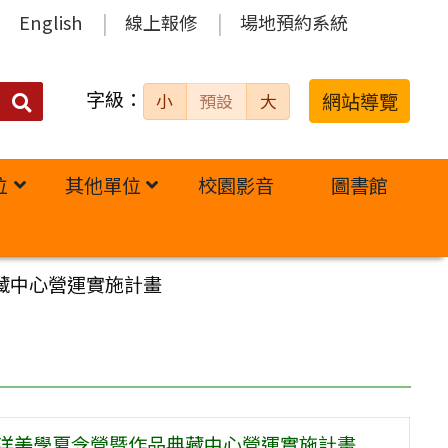
English
線上報修
場地預約系統
字級：
送出
網站導覽
小
預設
大
搜
尋：
位
其他單位
校園影音
圖書館
藏中心營運實施計畫
海洋美學夏令營暨作品典藏中心營運實施計畫