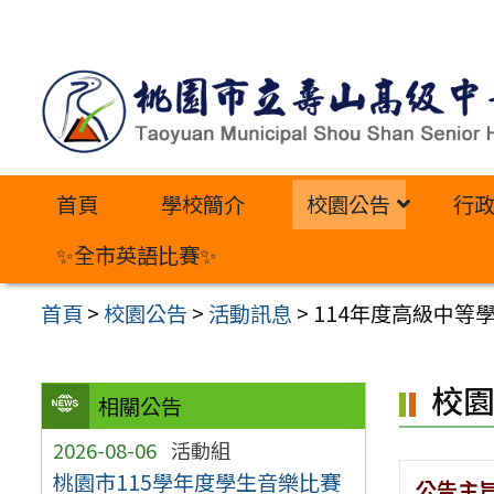
跳
至
主
要
內
首頁
學校簡介
校園公告
行
容
區
✨全市英語比賽✨
首頁
>
校園公告
>
活動訊息
>
114年度高級中
校
相關公告
2026-08-06
活動組
桃園市115學年度學生音樂比賽
公告主