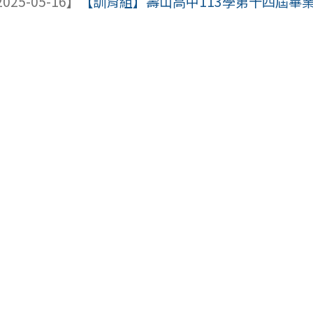
025-05-16】
【訓育組】壽山高中113學第十四屆畢