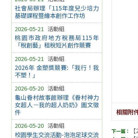
社會局辦理「115年度兒少培力
基礎課程暨繪本創作工作坊
2026-05-21
活動組
桃園市政府地方稅務局115年
「稅創藝」租稅短片創作競賽
2026-05-21
活動組
2026年 金塑獎競賽:「我行！我
不塑！」
2026-05-20
活動組
龜山眷村故事館辦理《眷村神力
女超人－我的超人奶奶》圖文徵
相關附
件
2026-05-20
活動組
【2
校園學生交流活動-泡泡足球交流