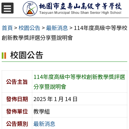
跳
至
選
單
主
首頁
>
校園公告
>
最新消息
>
114年度高級中等學校
要
創新教學獎評選分享暨說明會
內
校園公告
容
區
114年度高級中等學校創新教學獎評選
公告主旨
分享暨說明會
發佈日期
2025 年 1 月 14 日
發佈單位
教學組
公告類別
最新消息