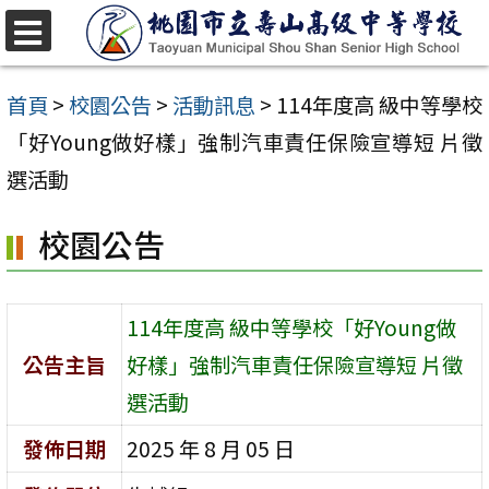
跳
至
選
單
主
首頁
>
校園公告
>
活動訊息
>
114年度高 級中等學校
要
「好Young做好樣」強制汽車責任保險宣導短 片徵
內
選活動
容
校園公告
區
114年度高 級中等學校「好Young做
公告主旨
好樣」強制汽車責任保險宣導短 片徵
選活動
發佈日期
2025 年 8 月 05 日