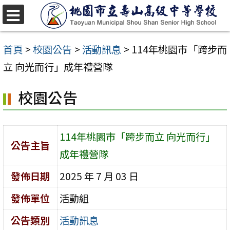
跳
至
選
單
主
首頁
>
校園公告
>
活動訊息
>
114年桃園市「跨步而
要
立 向光而行」成年禮營隊
內
校園公告
容
區
114年桃園市「跨步而立 向光而行」
公告主旨
成年禮營隊
發佈日期
2025 年 7 月 03 日
發佈單位
活動組
公告類別
活動訊息