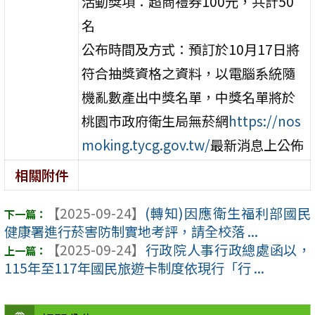
活動獎項：超商禮券100元，共計50
名
公布時間及方式：預訂於10月17日將
符合抽獎資格之資料，以電腦系統隨
機亂數產出中獎名單，中獎名單將於
桃園市政府衛生局無菸網
https://nos
moking.tycg.gov.tw/
最新消息上公佈
相關附件
【2025-09-24】
(轉知)因應衛生福利部國民
健康署進行菸害防制實地考評，請全校落 ...
【2025-09-24】
行政院人事行政總處函以，
115年至117年國民旅遊卡制度依現行「行 ...