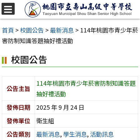
跳
至
選
單
主
首頁
>
校園公告
>
最新消息
>
114年桃園市青少年菸
要
害防制知識答題抽好禮活動
內
校園公告
容
區
114年桃園市青少年菸害防制知識答題
公告主旨
抽好禮活動
發佈日期
2025 年 9 月 24 日
發佈單位
衛生組
公告類別
最新消息
,
學生消息
,
活動訊息