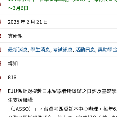
旨
～3月6日
期
2025 年 2 月 21 日
位
實研組
別
最新消息
,
學生消息
,
考試訊息
,
活動訊息
,
獎助學
級
轉知
數
818
容
EJU係針對擬赴日本留學者所舉辦之日語及基礎
生支援機構
（JASSO）」，台灣考區委託本中心辦理，每年6