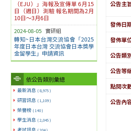
公告主
（EJU）」海報及宣傳單 6月15
日（週日）測驗 報名期間為2月
10日～3月6日
發佈日
2024-08-05
實研組
轉知~日本台灣交流協會「2025
發佈單
年度日本台灣 交流協會日本獎學
金留學生」申請資訊
公告類
公告等
依公告類別彙總
點閱次
最新消息
( 8,975 )
研習訊息
( 1,109 )
公告內
榮譽榜
( 140 )
學生消息
( 2,045 )
考試訊息
( 204 )