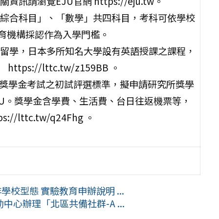
覽EJU官網 https://eju.tw。
綜合科目」、「數學」共四科目，考科可依學校
教育機構採認作為入學門檻。
留學，日本多所知名大學設有英語授課之課程，
s://lttc.tw/z159BB 。
學獎學金考試之初試評選標準，擬申請研究所獎學
EJU。獎學金含學費、生活費、台日往返機票等，
ttc.tw/q24Fhg 。
校型態 實驗教育申辦說明 ...
心辦理「北區共備社群-A ...