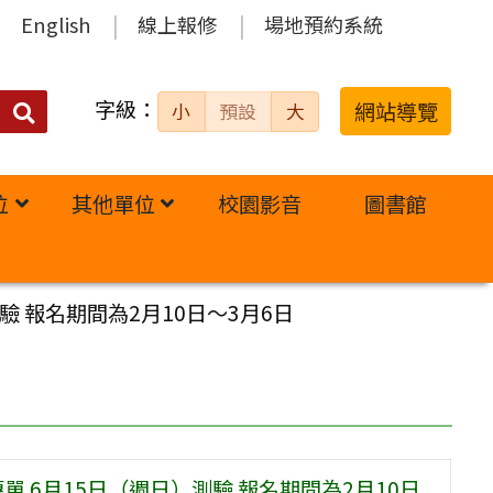
English
線上報修
場地預約系統
字級：
送出
網站導覽
小
預設
大
搜
尋：
位
其他單位
校園影音
圖書館
驗 報名期間為2月10日～3月6日
單 6月15日（週日）測驗 報名期間為2月10日