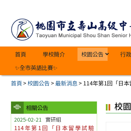
跳
至
主
要
內
首頁
學校簡介
校園公告
行
容
區
✨全市英語比賽✨
首頁
>
校園公告
>
最新消息
>
114年第1回「日本
校
相關公告
2025-02-21
實研組
114年第1回「日本留學試驗