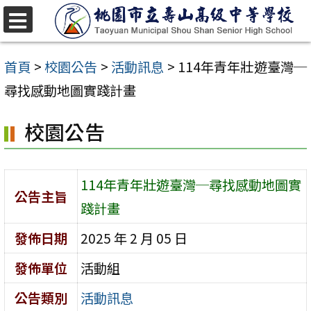
跳
至
選
單
主
首頁
>
校園公告
>
活動訊息
>
114年青年壯遊臺灣─
要
尋找感動地圖實踐計畫
內
校園公告
容
區
114年青年壯遊臺灣─尋找感動地圖實
公告主旨
踐計畫
發佈日期
2025 年 2 月 05 日
發佈單位
活動組
公告類別
活動訊息