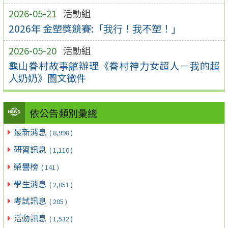
2026-05-21
活動組
2026年 金塑獎競賽:「我行！我不塑！」
2026-05-20
活動組
龜山眷村故事館辦理《眷村神力女超人－我的超
人奶奶》圖文徵件
依公告類別彙總
最新消息
( 8,998 )
研習訊息
( 1,110 )
榮譽榜
( 141 )
學生消息
( 2,051 )
考試訊息
( 205 )
活動訊息
( 1,532 )