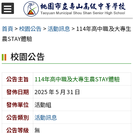
跳
至
選
單
主
首頁
>
校園公告
>
活動訊息
>
114年高中職及大專生
要
農STAY體驗
內
校園公告
容
區
公告主旨
114年高中職及大專生農STAY體驗
發佈日期
2025 年 5 月 31 日
發佈單位
活動組
公告類別
活動訊息
公告等級
無