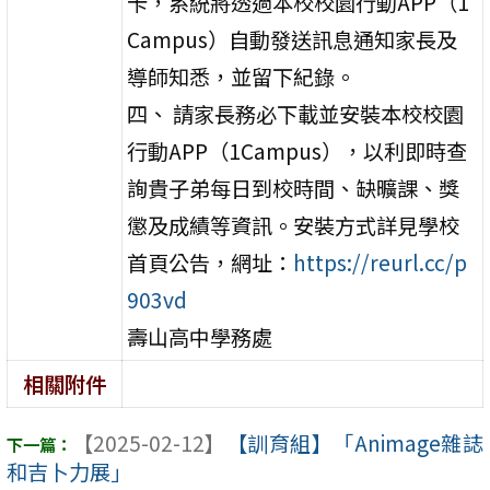
卡，系統將透過本校校園行動APP（1
Campus）自動發送訊息通知家長及
導師知悉，並留下紀錄。
四、 請家長務必下載並安裝本校校園
行動APP（1Campus），以利即時查
詢貴子弟每日到校時間、缺曠課、獎
懲及成績等資訊。安裝方式詳見學校
首頁公告，網址：
https://reurl.cc/p
903vd
壽山高中學務處
相關附件
【2025-02-12】
【訓育組】「Animage雜誌
和吉卜力展」