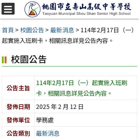
跳
至
選
單
主
首頁
>
校園公告
>
最新消息
>
114年2月17日（一）
要
起實施入班刷卡，相關訊息詳見公告內容。
內
校園公告
容
區
114年2月17日（一）起實施入班刷
公告主旨
卡，相關訊息詳見公告內容。
發佈日期
2025 年 2 月 12 日
發佈單位
學務處
公告類別
最新消息