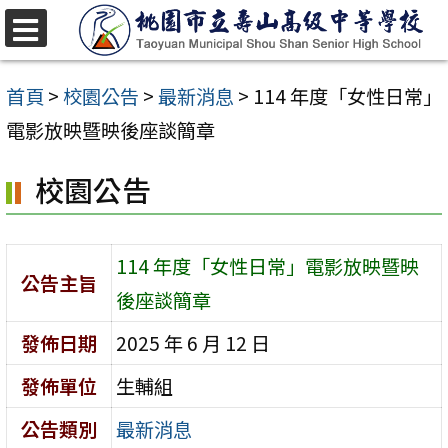
跳
至
選
單
主
首頁
>
校園公告
>
最新消息
>
114 年度「女性日常」
要
電影放映暨映後座談簡章
內
校園公告
容
區
114 年度「女性日常」電影放映暨映
公告主旨
後座談簡章
發佈日期
2025 年 6 月 12 日
發佈單位
生輔組
公告類別
最新消息