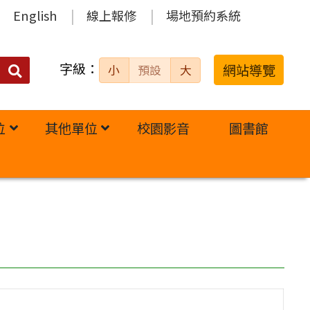
English
線上報修
場地預約系統
字級：
送出
網站導覽
小
預設
大
搜
尋：
位
其他單位
校園影音
圖書館