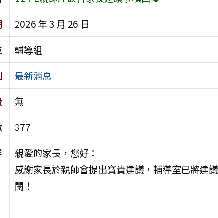
期
2026 年 3 月 26 日
位
輔導組
別
最新消息
級
無
數
377
容
親愛的家長，您好：
感謝家長於親師會提出寶貴建議，輔導室已將建議
閱！