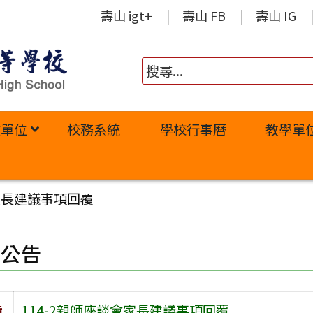
壽山 igt+
壽山 FB
壽山 IG
政單位
校務系統
學校行事曆
教學單
會家長建議事項回覆
園公告
旨
114-2親師座談會家長建議事項回覆