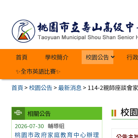
跳
至
主
要
內
首頁
學校簡介
校園公告
行
容
區
✨全市英語比賽✨
首頁
>
校園公告
>
最新消息
>
114-2親師座談
校
相關公告
2026-07-30
輔導組
桃園市政府家庭教育中心辦理
公告主