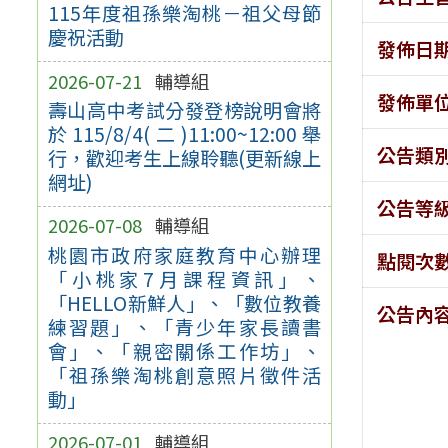
115年度祖孫樂淘桃－祖父母節
慶祝活動
發佈日
2026-07-21
輔導組
發佈單
壽山高中考試分發登榜說明會將
於115/8/4(二)11:00~12:00舉
公告類
行，歡迎考生上線聆聽(更新線上
網址)
公告等
2026-07-08
輔導組
桃園市政府家庭教育中心辦理
點閱次
「小桃家7月課程資訊」、
「HELLO新鮮人」、「數位教養
公告內
練習題」、「青少年家長讀書
會」、「親密關係工作坊」、
「祖孫樂淘桃創意照片徵件活
動」
2026-07-01
輔導組